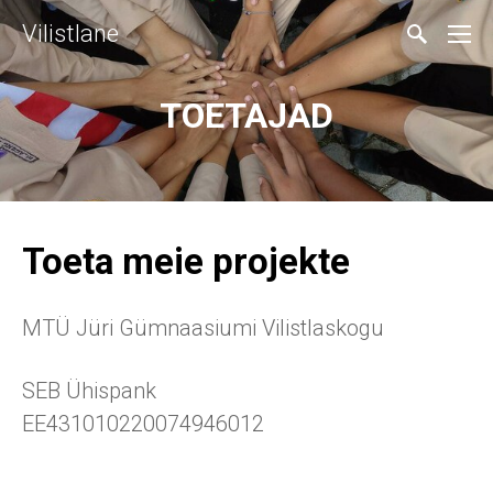
Vilistlane
TOETAJAD
Toeta meie projekte
MTÜ Jüri Gümnaasiumi Vilistlaskogu
SEB Ühispank
EE431010220074946012