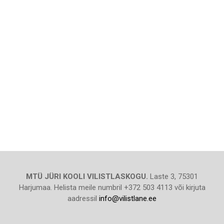
MTÜ JÜRI KOOLI VILISTLASKOGU.
Laste 3, 75301
Harjumaa. Helista meile numbril +372 503 4113 või kirjuta
aadressil
info@vilistlane.ee