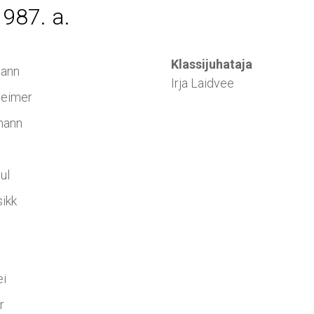
1987. a.
Klassijuhataja
mann
Irja Laidvee
heimer
mann
ul
sikk
ei
r