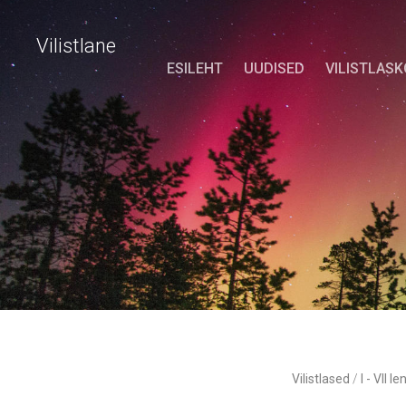
Vilistlane
ESILEHT
UUDISED
VILISTLAS
Vilistlased
/
I - VII le