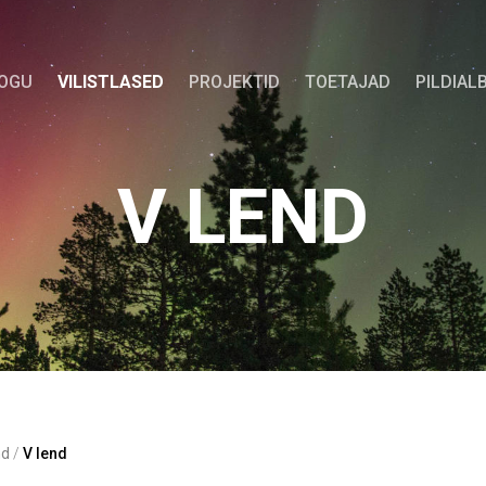
KOGU
VILISTLASED
PROJEKTID
TOETAJAD
PILDIAL
V LEND
nd
/
V lend