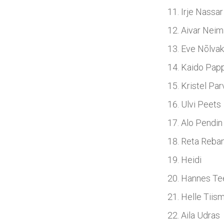
Irje Nassar
Aivar Neim
Eve Nõlvak
Kaido Pap
Kristel Par
Ulvi Peets
Alo Pendin
Reta Reba
Heidi
Hannes Te
Helle Tiis
Aila Udras