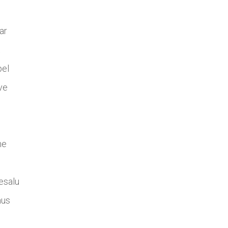
ar
pel
ve
ne
esalu
mus