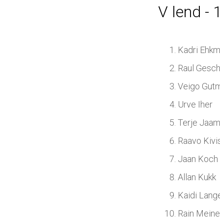
V lend - 
Kadri Ehk
Raul Gesc
Veigo Gut
Urve Iher
Terje Jaam
Raavo Kivi
Jaan Koch
Allan Kukk
Kaidi Lang
Rain Meine