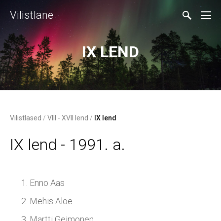
Vilistlane
IX LEND
Vilistlased
/
VIII - XVII lend
/
IX lend
IX lend - 1991. a.
Enno Aas
Mehis Aloe
Martti Geimonen