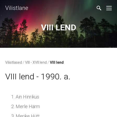
Vilistlane
VIII LEND
Vilistlased
/
VIII - XVII lend
/
VIII lend
VIII lend - 1990. a.
Ain Hinrikus
Merle Härm
Merike Hütt