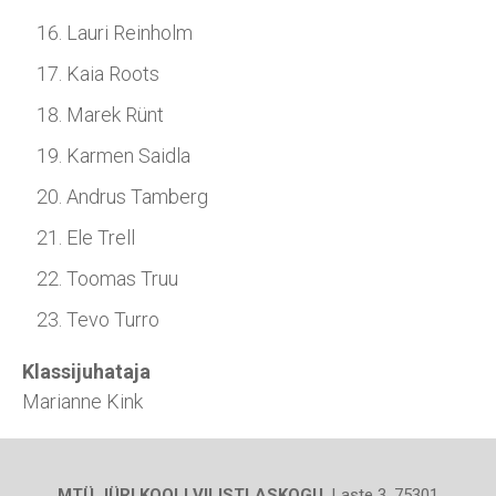
Lauri Reinholm
Kaia Roots
Marek Rünt
Karmen Saidla
Andrus Tamberg
Ele Trell
Toomas Truu
Tevo Turro
Klassijuhataja
Marianne Kink
MTÜ JÜRI KOOLI VILISTLASKOGU.
Laste 3, 75301