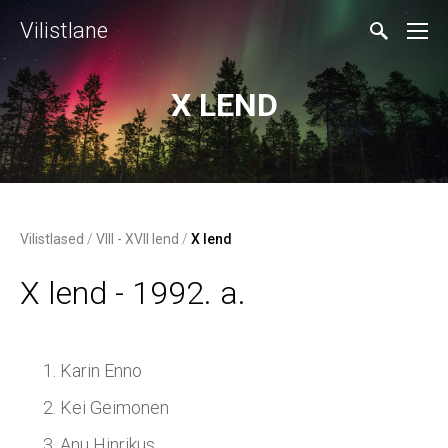
Vilistlane
X LEND
Vilistlased
/
VIII - XVII lend
/
X lend
X lend - 1992. a.
Karin Enno
Kei Geimonen
Anu Hinrikus