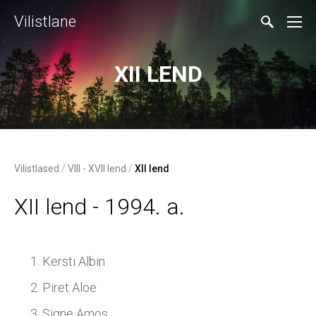
Vilistlane
XII LEND
Vilistlased
/
VIII - XVII lend
/
XII lend
XII lend - 1994. a.
Kersti Albin
Piret Aloe
Signe Amos