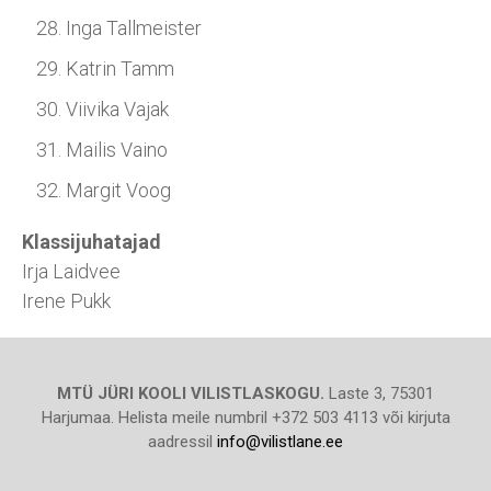
Inga Tallmeister
Katrin Tamm
Viivika Vajak
Mailis Vaino
Margit Voog
Klassijuhatajad
Irja Laidvee
Irene Pukk
MTÜ JÜRI KOOLI VILISTLASKOGU.
Laste 3, 75301
Harjumaa. Helista meile numbril +372 503 4113 või kirjuta
aadressil
info@vilistlane.ee