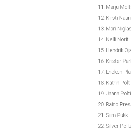
Marju Melt
Kirsti Naan
Mari Nigla
Nelli Norit
Hendrik Oj
Krister Pa
Eneken Pla
Katrin Polt
Jaana Polt
Raino Pres
Siim Pukk
Silver Põll