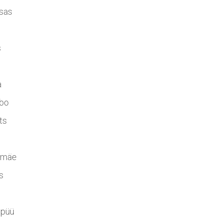
sas
s
a
rbo
ts
imäe
s
upüü