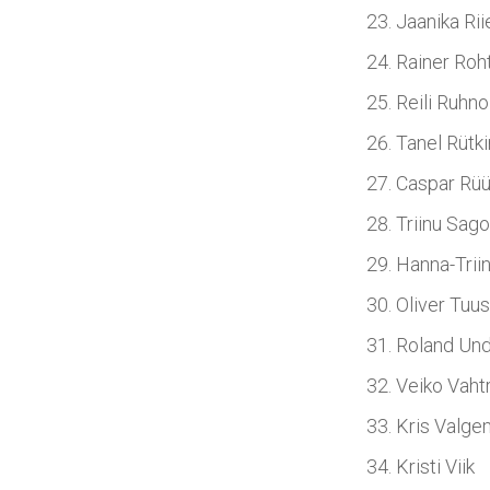
Jaanika Rii
Rainer Roh
Reili Ruhno
Tanel Rütk
Caspar Rüü
Triinu Sa
Hanna-Triin
Oliver Tuus
Roland Und
Veiko Vah
Kris Valg
Kristi Viik