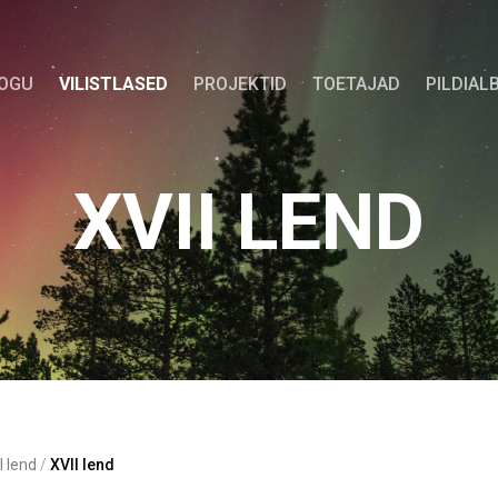
KOGU
VILISTLASED
PROJEKTID
TOETAJAD
PILDIAL
XVII LEND
II lend
/
XVII lend