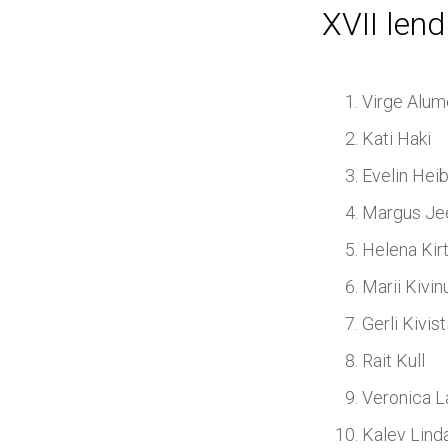
XVII lend
Virge Alum
Kati Haki
Evelin Hei
Margus Je
Helena Kir
Marii Kivi
Gerli Kivist
Rait Kull
Veronica L
Kalev Lind