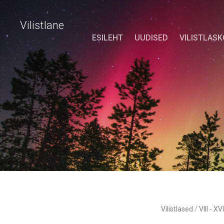
Vilistlane
ESILEHT
UUDISED
VILISTLAS
Vilistlased
/
VIII - XV