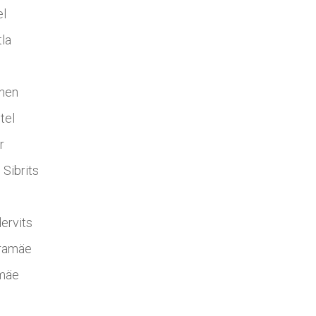
el
tla
inen
tel
gor
 Sibrits
ervits
tramäe
emäe