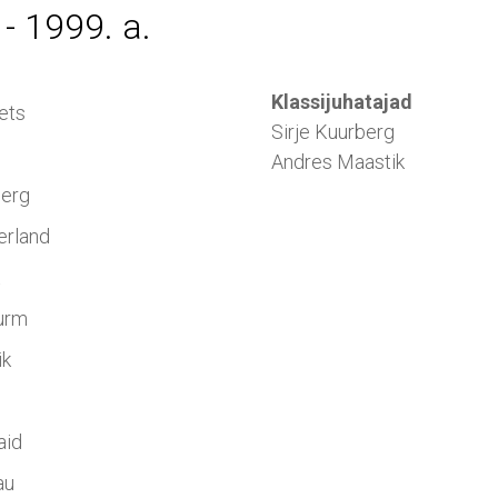
 - 1999. a.
Klassijuhatajad
ets
Sirje Kuurberg
Andres Maastik
berg
erland
t
nurm
ik
aid
au