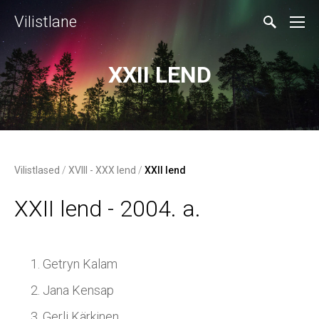
Vilistlane
XXII LEND
Vilistlased
/
XVIII - XXX lend
/
XXII lend
XXII lend - 2004. a.
Getryn Kalam
Jana Kensap
Gerli Kärkinen