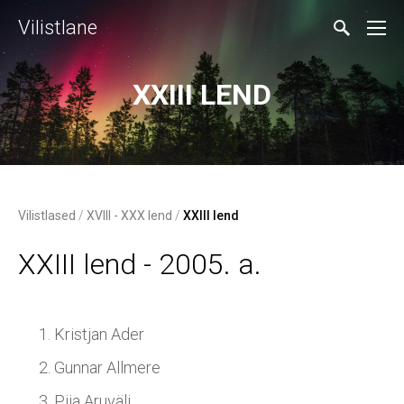
Vilistlane
XXIII LEND
Vilistlased
/
XVIII - XXX lend
/
XXIII lend
XXIII lend - 2005. a.
Kristjan Ader
Gunnar Allmere
Piia Aruväli