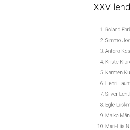
XXV lend 
Roland Ehr
Simmo Jo
Antero Kes
Kriste Klo
Karmen Ku
Henri Lau
Silver Leht
Egle Liisk
Maiko Män
Mari-Liis N