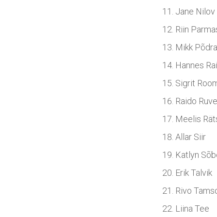
Jane Nilov
Riin Parma
Mikk Põdr
Hannes Ra
Sigrit Roo
Raido Ruv
Meelis Rä
Allar Siir
Katlyn Sõb
Erik Talvik
Rivo Tams
Liina Tee