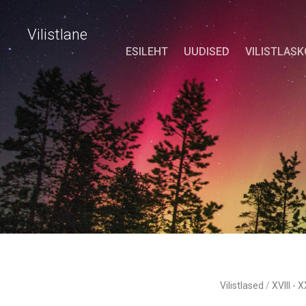
Vilistlane
ESILEHT
UUDISED
VILISTLAS
Vilistlased
/
XVIII - 