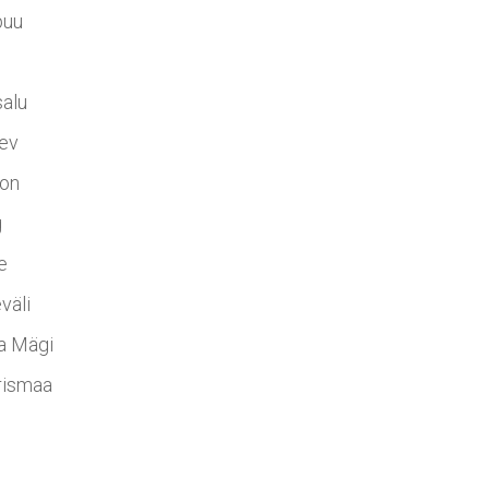
puu
alu
ev
son
g
e
väli
la Mägi
rismaa