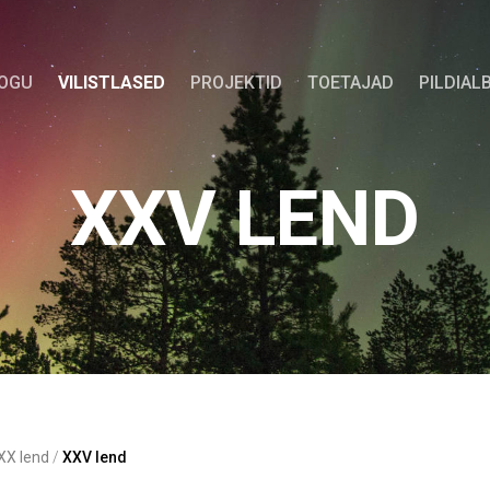
KOGU
VILISTLASED
PROJEKTID
TOETAJAD
PILDIAL
XXV LEND
XXX lend
/
XXV lend