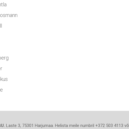
tla
oosmann
l
berg
r
skus
ne
U.
Laste 3, 75301 Harjumaa. Helista meile numbril +372 503 4113 või 