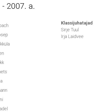
- 2007. a.
Klassijuhatajad
bach
Sirje Tuul
osep
Irja Laidvee
kküla
ren
kk
mets
la
mann
ni
adel