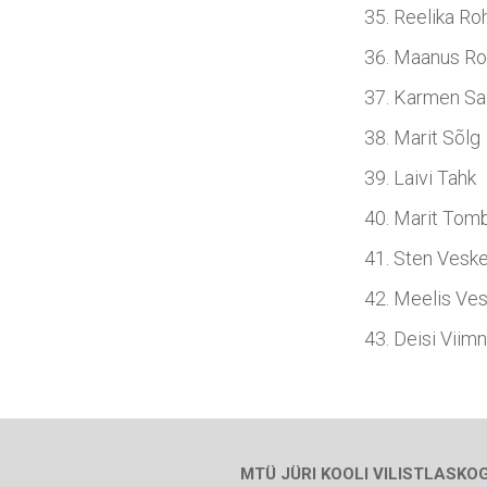
Reelika Roh
Maanus R
Karmen Sal
Marit Sõlg
Laivi Tahk
Marit Tom
Sten Veske
Meelis Ve
Deisi Viim
MTÜ JÜRI KOOLI VILISTLASKOG