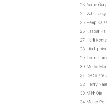
Aarne Õun
Vahur Jõgi
Peep Kajas
Kaspar Kal
Karli Kont
Liia Lippin
Tormi Loid
Merlin Mäe
Iti-Christel
Henry Naa
Mikk Oja
Marko Poll