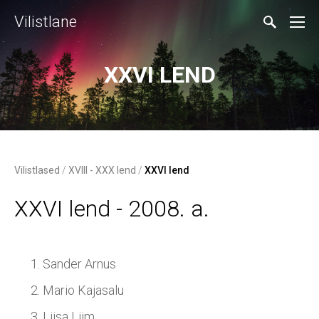
Vilistlane
XXVI LEND
Vilistlased
/
XVIII - XXX lend
/
XXVI lend
XXVI lend - 2008. a.
Sander Arnus
Mario Kajasalu
Liisa Liim