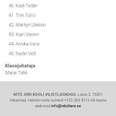
Kadi Teder
Triin Turro
Marilyn Uleksin
Kairi Varem
Annika Varis
Raido Velt
Klassijuhataja
Marje Tahk
MTÜ JÜRI KOOLI VILISTLASKOGU.
Laste 3, 75301
Harjumaa. Helista meile numbril +372 503 4113 või kirjuta
aadressil
info@vilistlane.ee