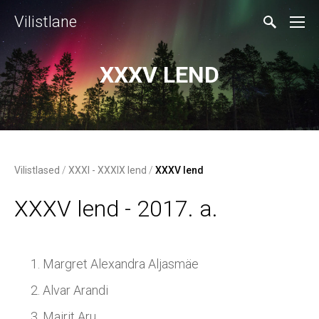
Vilistlane
XXXV LEND
Vilistlased
/
XXXI - XXXIX lend
/
XXXV lend
XXXV lend - 2017. a.
Margret Alexandra Aljasmäe
Alvar Arandi
Mairit Aru