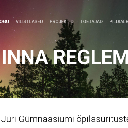
KOGU
VILISTLASED
PROJEKTID
TOETAJAD
PILDIAL
INNA REGLE
Jüri Gümnaasiumi õpilasüritust