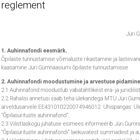
reglement
Jüri 
1. Auhinnafondi eesmärk.
Õpilaste tunnustamise võimaluste rikastamine ja lastevan
kaasamine Jüri Gümnaasiumi õpilaste tunnustamisse.
2. Auhinnafondi moodustumine ja arvestuse pidamine
2.1 Auhinnafond moodustub vabatahtlikest era- ja juriidilist
2.2 Rahalisi annetusi saab teha ülekandega MTÜ Jüri Güm
arveldusarvele EE431010220074946012 Ühispangas. Ülek
“Õpilasürituste auhinnafond”.
2.3 Vilistlaskogu juhatuse esimees informeerib Jüri Gümnaa
“Õpilasürituste auhinnafondi” laekuvatest summadest ja au