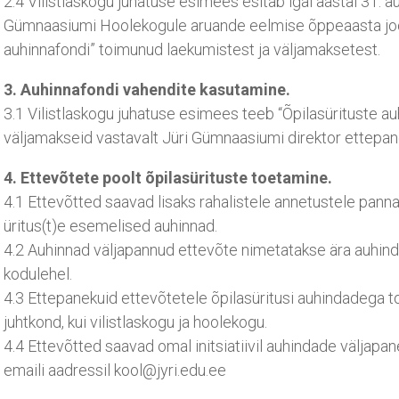
2.4 Vilistlaskogu juhatuse esimees esitab igal aastal 31. au
Gümnaasiumi Hoolekogule aruande eelmise õppeaasta jook
auhinnafondi” toimunud laekumistest ja väljamaksetest.
3. Auhinnafondi vahendite kasutamine.
3.1 Vilistlaskogu juhatuse esimees teeb “Õpilasürituste 
väljamakseid vastavalt Jüri Gümnaasiumi direktor ettepan
4. Ettevõtete poolt õpilasürituste toetamine.
4.1 Ettevõtted saavad lisaks rahalistele annetustele panna 
üritus(t)e esemelised auhinnad.
4.2 Auhinnad väljapannud ettevõte nimetatakse ära auhind
kodulehel.
4.3 Ettepanekuid ettevõtetele õpilasüritusi auhindadega to
juhtkond, kui vilistlaskogu ja hoolekogu.
4.4 Ettevõtted saavad omal initsiatiivil auhindade väljap
emaili aadressil kool@jyri.edu.ee