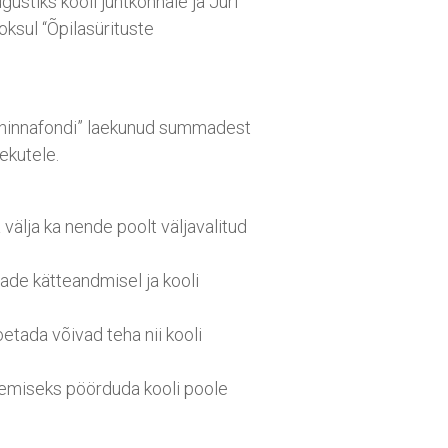
gustiks kooli juhtkonnale ja Jüri
sul “Õpilasürituste
auhinnafondi” laekunud summadest
ekutele.
välja ka nende poolt väljavalitud
ade kätteandmisel ja kooli
etada võivad teha nii kooli
anemiseks pöörduda kooli poole