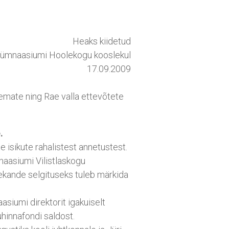
Heaks kiidetud
Gümnaasiumi Hoolekogu kooslekul
17.09.2009
emate ning Rae valla ettevõtete
.
e isikute rahalistest annetustest.
naasiumi Vilistlaskogu
ande selgituseks tuleb märkida
siumi direktorit igakuiselt
hinnafondi saldost.