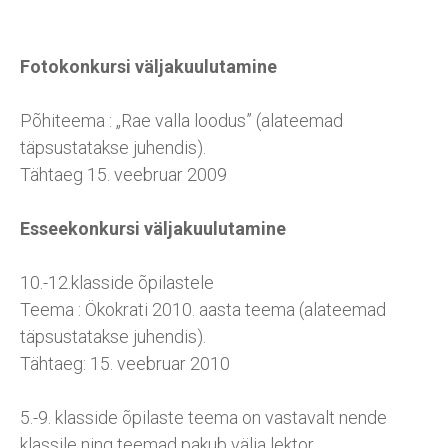
Fotokonkursi väljakuulutamine
Põhiteema : „Rae valla loodus” (alateemad
täpsustatakse juhendis).
Tähtaeg 15. veebruar 2009
Esseekonkursi väljakuulutamine
10.-12.klasside õpilastele
Teema : Ökokrati 2010. aasta teema (alateemad
täpsustatakse juhendis).
Tähtaeg: 15. veebruar 2010
5.-9. klasside õpilaste teema on vastavalt nende
klassile ning teemad pakub välja lektor.