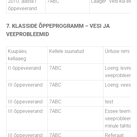
2010. aasta I
7ABC
Laager “Vesi kui elus
õppeveerand
7. KLASSIDE ÕPPEPROGRAMM – VESI JA
VEEPROBLEEMID
Kuupäev,
Kellele suunatud
Ürituse nimi
kellaaeg
II õppeveerand
7ABC
Loeng: levinu
veeprobleemi
III õppeveerand
7ABC
Loeng: veest R
III õppeveerand
7ABC
test
III õppeveerand
7ABC
Essee teemal:
veeprobleem Ee
minule tähtis
III õppeveerand
7ABC
Referaat