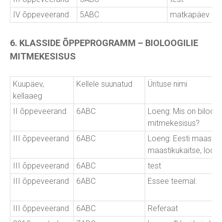
IV õppeveerand
5ABC
matkapäev
6. KLASSIDE ÕPPEPROGRAMM – BIOLOOGILIE
MITMEKESISUS
Kuupäev,
Kellele suunatud
Ürituse nimi
kellaaeg
II õppeveerand
6ABC
Loeng: Mis on biloogi
mitmekesisus?
III õppeveerand
6ABC
Loeng: Eesti maastiku
maastikukaitse, lood
III õppeveerand
6ABC
test
III õppeveerand
6ABC
Essee teemal:
III õppeveerand
6ABC
Referaat