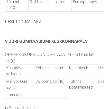
30.aprill
9.-11.klass
aulas
Euroopa päev
2010
KESKKONNAPÄEV
V JÜRI GÜMNAASIUMI KESKKONNAPÄEV
ÕPPEEKSKURSIOON ÕPETAJATELE 31.mai kell
14.00
Kuupäev,
Kellele suunatud
Kus toimub
Üritus
kellaaeg
Mai või juuni
JG õpetajad (40)
Tallinna
Eksku
2010
botaanikaaed
transport
MÕTTETALGUD