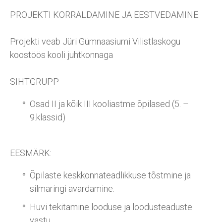
PROJEKTI KORRALDAMINE JA EESTVEDAMINE:
Projekti veab Jüri Gümnaasiumi Vilistlaskogu
koostöös kooli juhtkonnaga
SIHTGRUPP
Osad II ja kõik III kooliastme õpilased (5. –
9.klassid)
EESMÄRK:
Õpilaste keskkonnateadlikkuse tõstmine ja
silmaringi avardamine.
Huvi tekitamine looduse ja loodusteaduste
vastu.