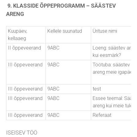
9. KLASSIDE ÕPPEPROGRAMM – SÄÄSTEV
ARENG
Kuupäev,
Kellele suunatud
Ürituse nimi
kellaaeg
II õppeveerand
9ABC
Loeng: säästev aren
kui eesmärk?
III õppeveerand
9ABC
Töötuba: säästev
areng meie igapäev
III õppeveerand
9ABC
test
III õppeveerand
9ABC
Essee teemal: Sääs
areng kui meie tulevi
III õppeveerand
9ABC
Referaat
ISEISEV TÖÖ