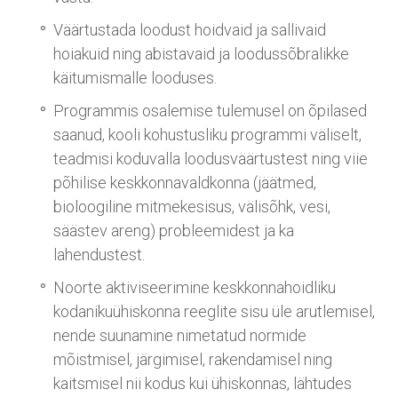
Väärtustada loodust hoidvaid ja sallivaid
hoiakuid ning abistavaid ja loodussõbralikke
käitumismalle looduses.
Programmis osalemise tulemusel on õpilased
saanud, kooli kohustusliku programmi väliselt,
teadmisi koduvalla loodusväärtustest ning viie
põhilise keskkonnavaldkonna (jäätmed,
bioloogiline mitmekesisus, välisõhk, vesi,
säästev areng) probleemidest ja ka
lahendustest.
Noorte aktiviseerimine keskkonnahoidliku
kodanikuühiskonna reeglite sisu üle arutlemisel,
nende suunamine nimetatud normide
mõistmisel, järgimisel, rakendamisel ning
kaitsmisel nii kodus kui ühiskonnas, lähtudes