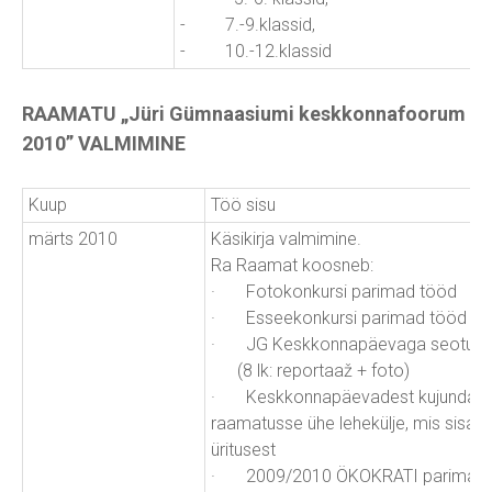
- 7.-9.klassid,
- 10.-12.klassid
RAAMATU „Jüri Gümnaasiumi keskkonnafoorum
2010” VALMIMINE
Kuup
Töö sisu
märts 2010
Käsikirja valmimine.
Ra Raamat koosneb:
· Fotokonkursi parimad tööd
· Esseekonkursi parimad tööd
· JG Keskkonnapäevaga seotud le
(8 lk: reportaaž + foto)
· Keskkonnapäevadest kujundavad 
raamatusse ühe lehekülje, mis sisald
üritusest
· 2009/2010 ÖKOKRATI parimad tööd