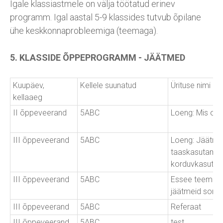
Igale klassiastmele on välja töötatud erinev
programm. Igal aastal 5-9 klassides tutvub õpilane
ühe keskkonnaprobleemiga (teemaga).
5. KLASSIDE ÕPPEPROGRAMM - JÄÄTMED
Kuupäev,
Kellele suunatud
Ürituse nimi
kellaaeg
II õppeveerand
5ABC
Loeng: Mis on
III õppeveerand
5ABC
Loeng: Jäätme
taaskasutamin
korduvkasutam
III õppeveerand
5ABC
Essee teemal:
jäätmeid sorti
III õppeveerand
5ABC
Referaat
III õppeveerand
5ABC
test