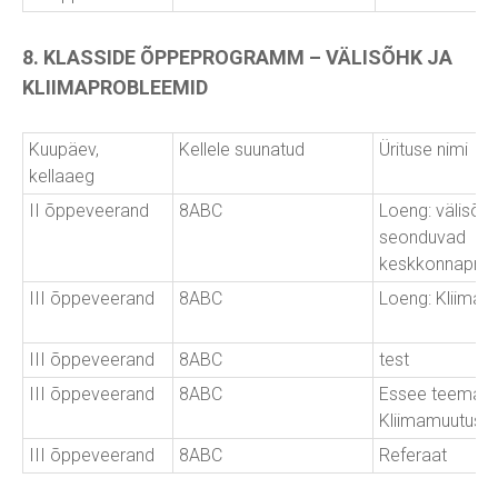
8. KLASSIDE ÕPPEPROGRAMM – VÄLISÕHK JA
KLIIMAPROBLEEMID
Kuupäev,
Kellele suunatud
Ürituse nimi
kellaaeg
II õppeveerand
8ABC
Loeng: välisõh
seonduvad
keskkonnaprob
III õppeveerand
8ABC
Loeng: Kliima
III õppeveerand
8ABC
test
III õppeveerand
8ABC
Essee teemal:
Kliimamuutuse 
III õppeveerand
8ABC
Referaat