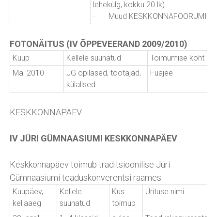
lehekülg, kokku 20 lk)
· Muud KESKKONNAFOORUMIGA seot
FOTONÄITUS (IV ÕPPEVEERAND 2009/2010)
Kuup
Kellele suunatud
Toimumise koht
Mai 2010
JG õpilased, töötajad,
Fuajee
külalised
KESKKONNAPÄEV
IV JÜRI GÜMNAASIUMI KESKKONNAPÄEV
Keskkonnapäev toimub traditsioonilise Jüri
Gümnaasiumi teaduskonverentsi raames
Kuupäev,
Kellele
Kus
Ürituse nimi
kellaaeg
suunatud
toimub