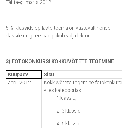
Tähtaeg: märts 2012
5.-9. klasside õpilaste teema on vastavalt nende
klassile ning teemad pakub välja lektor.
3) FOTOKONKURSI KOKKUVÕTETE TEGEMINE
Kuupäev
Sisu
aprill.2012
Kokkuvõtete tegemine fotokonkursist
viies kategoorias:
- 1.klassid,
- 2.-3.klassid,
- 4.-6.klassid,