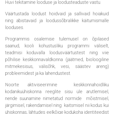
Huvi tekitamine looduse ja loodusteaduste vastu.
Väärtustada loodust hoidvaid ja sallivaid hoiakuid
ning abistavaid ja loodussõbralikke käitumismalle
looduses.
Programmis osalemise tulemusel on õpilased
saanud, kooli kohustusliku programmi väliselt,
teadmisi koduvalla loodusväärtustest ning viie
põhilise keskkonnavaldkonna (jäätmed, bioloogiline
mitmekesisus, välisõhk, vesi, säästev areng)
probleemidest ja ka lahendustest.
Noorte aktiviseerimine keskkonnahoidliku
kodanikuühiskonna reeglite sisu üle arutlemisel,
nende suunamine nimetatud normide mõistmisel,
järgimisel, rakendamisel ning kaitsmisel nii kodus kui
ühiskonnas, lähtudes eelkõige kodukoha identiteedist