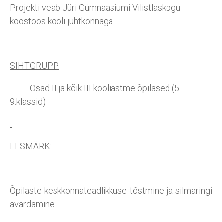
Projekti veab Jüri Gümnaasiumi Vilistlaskogu
koostöös kooli juhtkonnaga
SIHTGRUPP
· Osad II ja kõik III kooliastme õpilased (5. –
9.klassid)
EESMÄRK:
Õpilaste keskkonnateadlikkuse tõstmine ja silmaringi
avardamine.