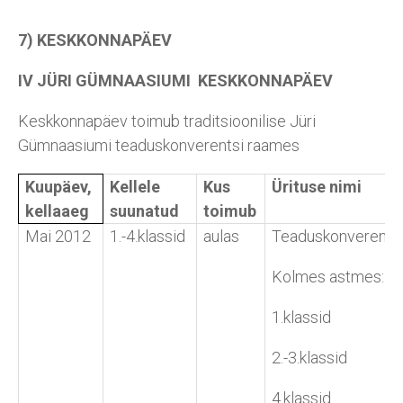
7) KESKKONNAPÄEV
IV JÜRI GÜMNAASIUMI KESKKONNAPÄEV
Keskkonnapäev toimub traditsioonilise Jüri
Gümnaasiumi teaduskonverentsi raames
Kuupäev,
Kellele
Kus
Ürituse nimi
kellaaeg
suunatud
toimub
Mai 2012
1.-4.klassid
aulas
Teaduskonverents
Kolmes astmes:
1.klassid
2.-3.klassid
4.klassid