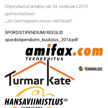
Stipendiumid antakse üle 24. veebruaril 2015
ujumisvõistlusel
„Jüri Gümnaasium
versus
vilistlased“
SPORDISTIPENDIUMI REEGLID
spordistipendiumi_kuulutus_2014.pdf