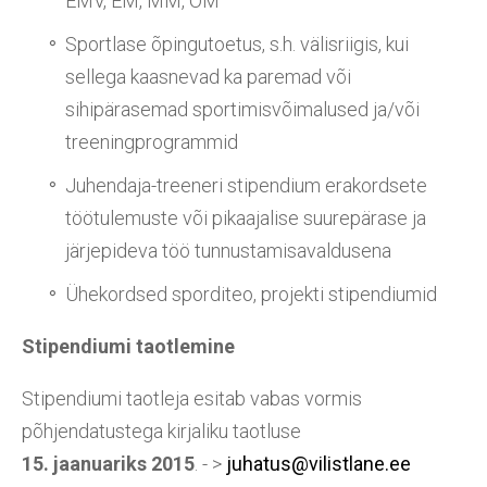
EMV, EM, MM, OM
Sportlase õpingutoetus, s.h. välisriigis, kui
sellega kaasnevad ka paremad või
sihipärasemad sportimisvõimalused ja/või
treeningprogrammid
Juhendaja-treeneri stipendium erakordsete
töötulemuste või pikaajalise suurepärase ja
järjepideva töö tunnustamisavaldusena
Ühekordsed sporditeo, projekti stipendiumid
Stipendiumi taotlemine
Stipendiumi taotleja esitab vabas vormis
põhjendatustega kirjaliku taotluse
15. jaanuariks 2015
. - >
juhatus@vilistlane.ee