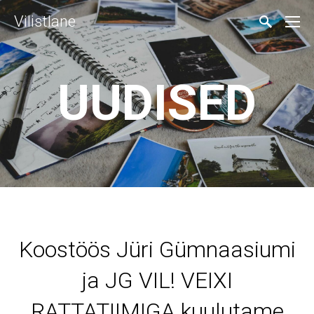
Vilistlane
UUDISED
Koostöös Jüri Gümnaasiumi
ja JG VIL! VEIXI
RATTATIIMIGA kuulutame