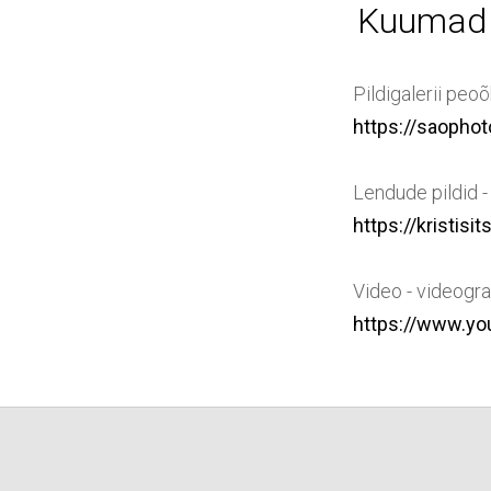
Kuumad k
Pildigalerii peo
https://saophoto
Lendude pildid -
https://kristi
Video - videogr
https://www.yo