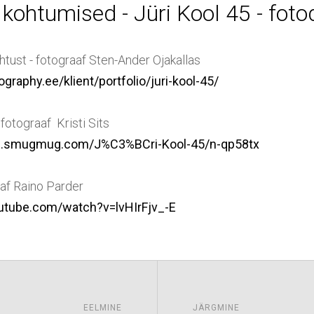
ohtumised - Jüri Kool 45 - fotod
õhtust - fotograaf Sten-Ander Ojakallas
graphy.ee/klient/portfolio/juri-kool-45/
 fotograaf Kristi Sits
sits.smugmug.com/J%C3%BCri-Kool-45/n-qp58tx
aaf Raino Parder
utube.com/watch?v=lvHIrFjv_-E
EELMINE
JÄRGMINE