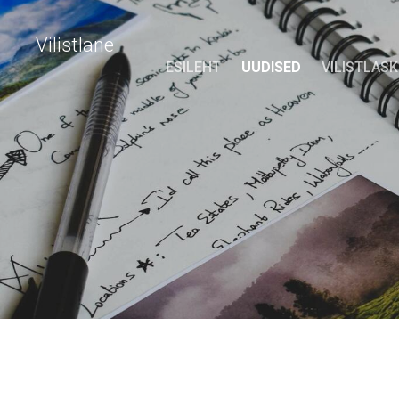
Vilistlane
ESILEHT
UUDISED
VILISTLAS