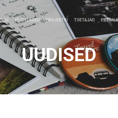
KOGU
VILISTLASED
PROJEKTID
TOETAJAD
PILDIAL
UUDISED