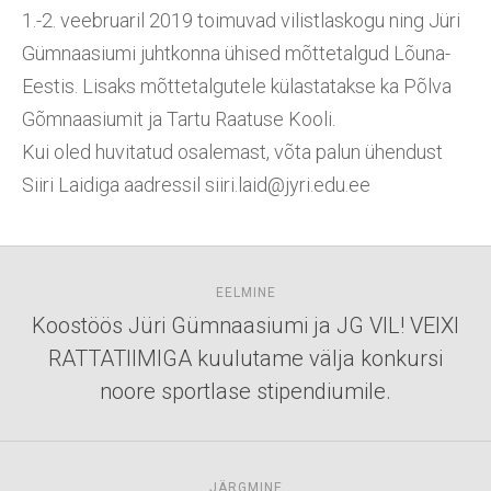
1.-2. veebruaril 2019 toimuvad vilistlaskogu ning Jüri
Gümnaasiumi juhtkonna ühised mõttetalgud Lõuna-
Eestis. Lisaks mõttetalgutele külastatakse ka Põlva
Gõmnaasiumit ja Tartu Raatuse Kooli.
Kui oled huvitatud osalemast, võta palun ühendust
Siiri Laidiga aadressil siiri.laid@jyri.edu.ee
EELMINE
Koostöös Jüri Gümnaasiumi ja JG VIL! VEIXI
RATTATIIMIGA kuulutame välja konkursi
noore sportlase stipendiumile.
JÄRGMINE