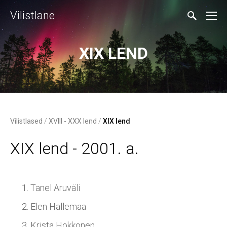
Vilistlane
XIX LEND
Vilistlased
/
XVIII - XXX lend
/
XIX lend
XIX lend - 2001. a.
Tanel Aruväli
Elen Hallemaa
Krista Hokkonen