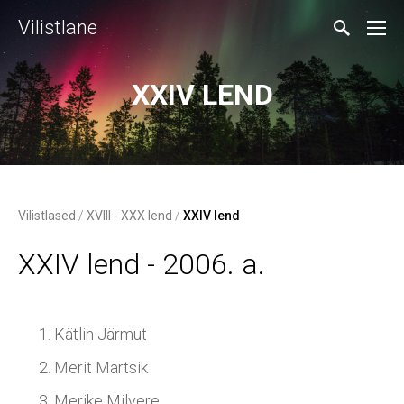
Vilistlane
XXIV LEND
Vilistlased
/
XVIII - XXX lend
/
XXIV lend
XXIV lend - 2006. a.
Kätlin Järmut
Merit Martsik
Merike Milvere